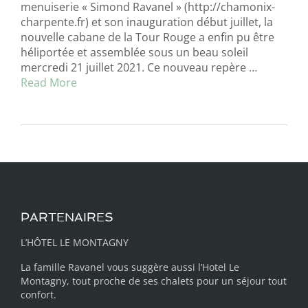
menuiserie « Simond Ravanel » (http://chamonix-
charpente.fr) et son inauguration début juillet, la
nouvelle cabane de la Tour Rouge a enfin pu être
héliportée et assemblée sous un beau soleil
mercredi 21 juillet 2021. Ce nouveau repère …
Read More
PARTENAIRES
L’HÔTEL LE MONTAGNY
La famille Ravanel vous suggère aussi
l’Hotel Le
Montagny
, tout proche de ses chalets pour un séjour tout
confort.