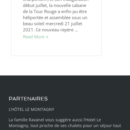
début juillet, la nouvelle cabane
de la Tour Rouge a enfin pu être
héliportée et assemblée sous un
beau soleil mercredi 21 juillet
2021. Ce nouveau repère …
Read More
PARTENAIRES
L’HÔTEL LE MONTAGNY
La famille Ravanel vous suggère aussi
l’Hotel Le
Montagny
, tout proche de ses chalets pour un séjour tout