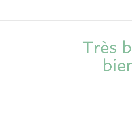
Très b
bie