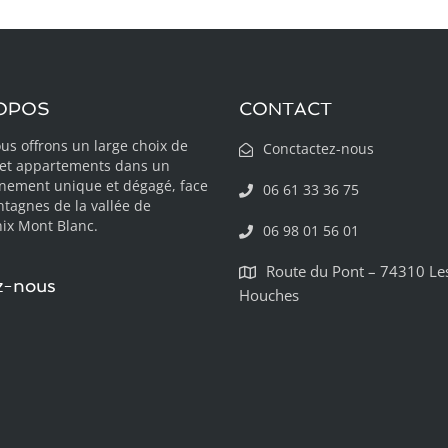
OPOS
CONTACT
us offrons un large choix de
Conctactez-nous
 et appartements dans un
nement unique et dégagé, face
06 61 33 36 75
tagnes de la vallée de
x Mont Blanc.
06 98 01 56 01
Route du Pont – 74310 Le
z-nous
Houches